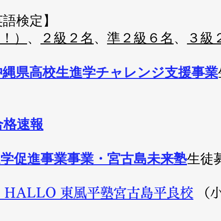
英語検定】
多！）
、
２級２名
、
準２級６名
、
３級
沖縄県
高校生進学チャレンジ支援事業
）
合格速報
学促進事業​事業・宮古島未来塾
生徒
 HALLO 東風平塾宮古島平良校
（