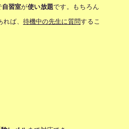
で
自習室
が
使い放題
です。もちろん
あれば、
待機中の先生に質問
するこ