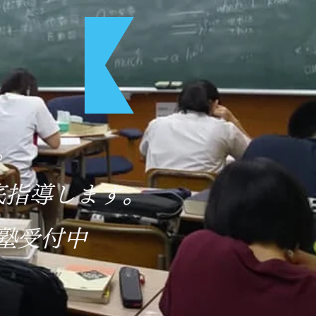
塾
。
底指導します。
塾受付中