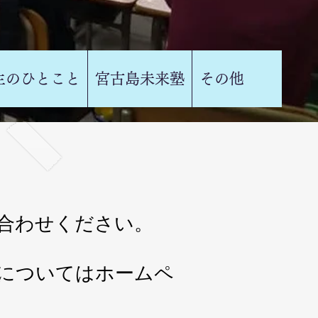
生のひとこと
宮古島未来塾
その他
】
合わせください。
開についてはホームペ