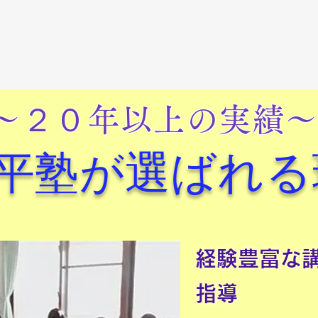
～２０年以上の実績～
選ばれる
平塾が
経験豊富な
指導