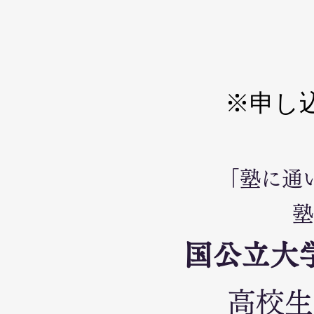
※申し
「塾に通
塾
国公立大
高校生