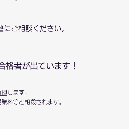
塾にご相談ください。
合格者が
出ています！
負担
します。
授業料等と相殺されます。