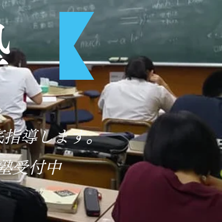
塾
。
底指導します。
塾受付中