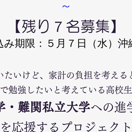
～
【残り７名募集】
込み期限：５月７日（水）沖
いたいけど、家計の負担を考える
で勉強したいと考えている高校
学・難関私立大学
への進
を応援するプロジェク