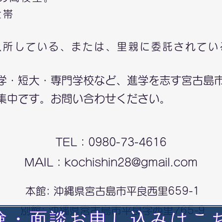
世帯
入所している、または、里親に委託されてい
学・短大・専門学校など、進学を志す宮古島
集中です。お問い合わせください。
TEL：0980-73-4616
​MAIL：
kochishin28@gmail.com
本館: 沖縄県宮古島市平良西里659-1
別館: 沖縄県宮古島市平良字西里765-9
験・面談お申し込みはこ