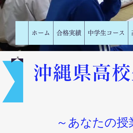
ホーム
合格実績
中学生コース
​沖縄県高
～あなたの授