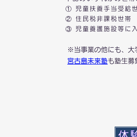
① 児童扶養手当受給
② 住民税非課税世帯
③ 児童養護施設等に
※当事業の他にも、大
宮古島未来塾
も塾生募
体