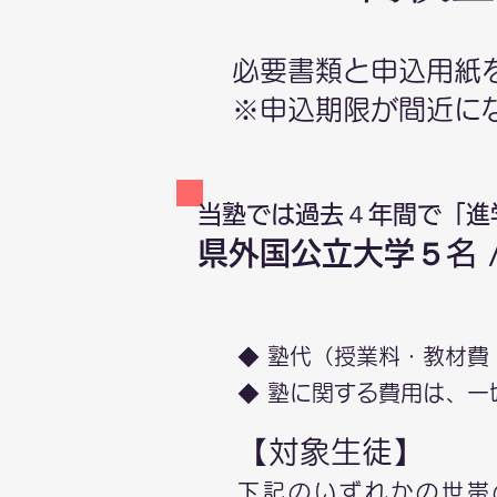
必要書類と申込用紙
​※申込期限が間近
​当塾では過去４年間で「進
県
外国公
立大学５
名
◆ 塾代（授業料・教材
◆ 塾に関する費用は、
【対象生徒】
下記のいずれかの世帯