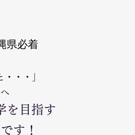
縄県必着
と・・・」
生へ
学を目指す
トです！