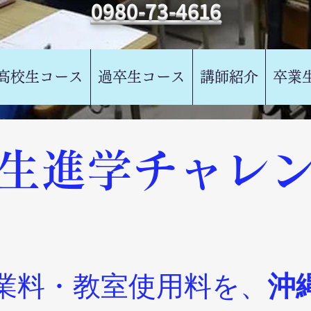
0980-73-4616
高校生コース
過卒生コース
講師紹介
卒業
校生進学チャレ
業料・教室使用料を、
沖