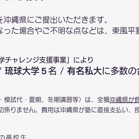
を沖縄県にご提出いただきます。
になった場合やご不明な点などは、東風平
学チ
ャレンジ支援事業」により
/
琉
球大学５
名 /
有名私大
に多
数の
費・模試代・夏期、冬期講習等）は、全額
沖縄県が
一切係りません。費用は沖縄県が塾に直接支払い、
の高校生。