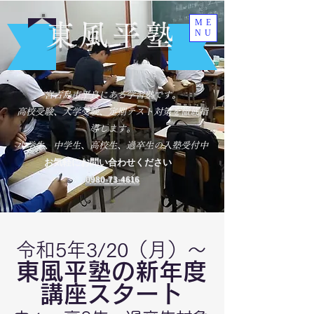
ME
東風平塾
NU
宮古島市平良にある学習塾です。
​高校受験、大学受験、定期テスト対策を徹底指
導します。
小学生、中学生、高校生、過卒生の入塾受付中
お気軽にお問い合わせください
0980-73-4616
令和5年3/20（
月）～
東風平塾の新年度
講座スタート