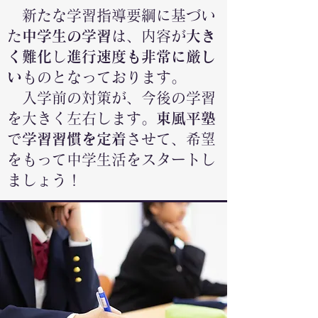
新たな学習指導要綱に基づい
た
中学生の学習
は、内容が
大き
く難化
し
進行速度も非常に厳し
い
ものとなっております。
入学前の対策が、今後の学習
を大きく左右します。
東風平塾
で
学習習慣を定着
させて、希望
をもって中学生活をスタートし
ましょう！