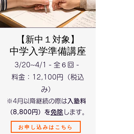
【新中１対象
】
中学入学準備講座
3/20~4/1 - 全６回 -
料金：12,100円（税込
み）
※4月以降継続の際は
入塾料
（8,8
00円）を
免除
します。
お申し込みはこちら