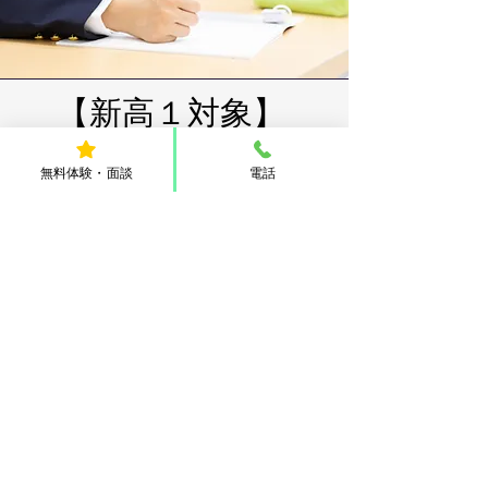
【新高１対象
】
高校入学準備講座
無料体験・面談
電話
3/20~4/1 - 全６回 -
料金:15,400円（税込み）
※4月以降継続の際は
入塾料
（8,8
00円）を
免除
します。
お申し込みはこちら
​ 高校の学習は、最終的には
大学
受験を見据えたもの
になります。