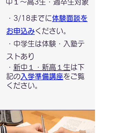
中１～高3生・過卒生対象
・3/18までに
体験面談を
お申込み
ください。
​・中学生は体験・入塾テ
ストあり
・
​新中１・新高１生
は下
記の
入学準備講座
をご覧
ください。